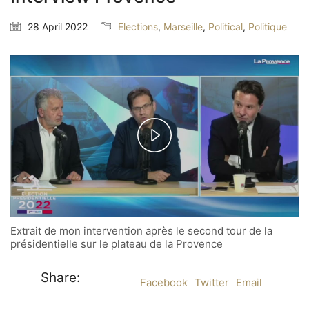
28 April 2022
Elections
,
Marseille
,
Political
,
Politique
P
l
a
Extrait de mon intervention après le second tour de la
y
présidentielle sur le plateau de la Provence
V
Share:
Facebook
Twitter
Email
i