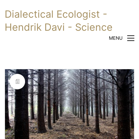
Dialectical Ecologist -
Hendrik Davi - Science
MENU