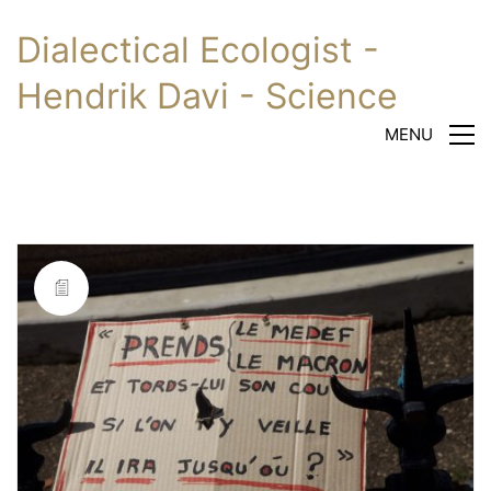
Dialectical Ecologist -
Hendrik Davi - Science
MENU