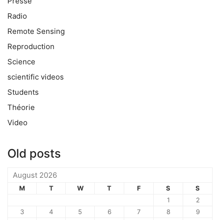
Presse
Radio
Remote Sensing
Reproduction
Science
scientific videos
Students
Théorie
Video
Old posts
August 2026
M
T
W
T
F
S
S
1
2
3
4
5
6
7
8
9