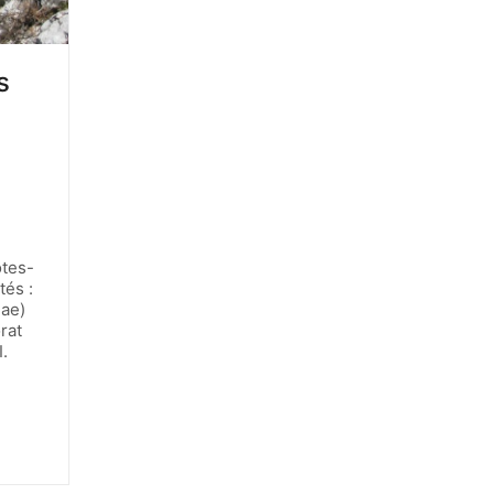
s
ôtes-
tés :
dae)
rat
I.