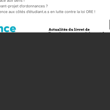
ace aux défis !
vant-projet d’ordonnances ?
ce aux côtés d’étudiant.e.s en lutte contre la loi ORE !