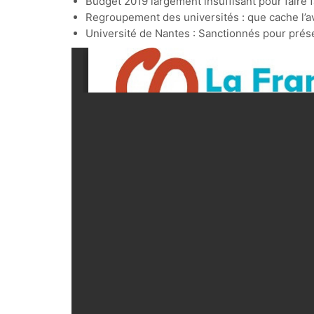
Budget 2019 largement insuffisant pour faire f
Regroupement des universités : que cache l’a
Université de Nantes : Sanctionnés pour présen