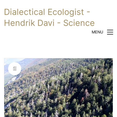
Dialectical Ecologist -
Hendrik Davi - Science
MENU