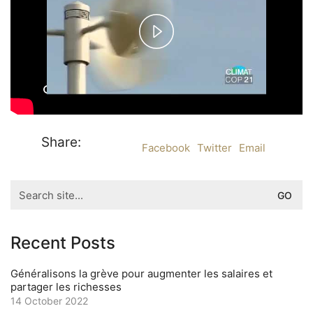
P
l
a
y
Share:
Facebook
Twitter
Email
V
Search
for:
i
d
Recent Posts
e
Généralisons la grève pour augmenter les salaires et
partager les richesses
o
14 October 2022