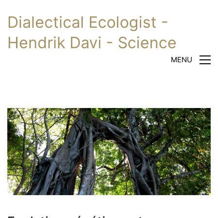
Dialectical Ecologist -
Hendrik Davi - Science
MENU