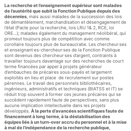
La recherche et l’enseignement supérieur sont malades
de l’austérité que subit la Fonction Publique depuis des
décennies
, mais aussi malades de la succession des lois
de démantèlement, marchandisation et désengagement de
l’état (Pacte pour la recherche, lois LRU 1& 2, RCE, loi
ORE…); malades également du management néolibéral, qui
promeut toujours plus de compétition avec comme
corollaire toujours plus de bureaucratie. Les chercheur·ses
et enseignant·es-chercheur·ses de la Fonction Publique
sont devenus des chercheur·ses d’argent, contraints à
travailler toujours davantage sur des recherches de court
terme financées par appel à projets générateur
d’embauches de précaires sous-payés et largement
exploités en lieu et place de recrutement sur postes
pérennes. Le travail des personnels bibliothécaires,
ingénieurs, administratifs et techniques (BIATSS et IT) se
réduit trop souvent à former ces jeunes précaires qui se
succèdent rapidement faute de perspectives, sans plus
aucune implication intellectuelle dans les projets
développés.
À la perte d’avancées scientifiques faute de
financement à long terme, à la déstabilisation des
équipes liée à un turn-over accru du personnel et
à la mise
à mal de l’indépendance de la recherche publique,