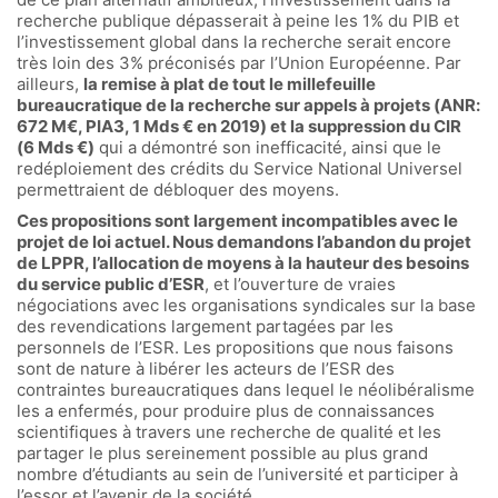
recherche publique dépasserait à peine les 1% du PIB et
l’investissement global dans la recherche serait encore
très loin des 3% préconisés par l’Union Européenne. Par
ailleurs,
la remise à plat de tout le millefeuille
bureaucratique de la recherche sur appels à projets (ANR:
672 M€, PIA3, 1 Mds € en 2019) et la suppression du CIR
(6 Mds €)
qui a démontré son inefficacité, ainsi que le
redéploiement des crédits du Service National Universel
permettraient de débloquer des moyens.
Ces propositions sont largement incompatibles avec le
projet de loi actuel. Nous demandons l’abandon du projet
de LPPR, l’allocation de moyens à la hauteur des besoins
du service public d’ESR
, et l’ouverture de vraies
négociations avec les organisations syndicales sur la base
des revendications largement partagées par les
personnels de l’ESR. Les propositions que nous faisons
sont de nature à libérer les acteurs de l’ESR des
contraintes bureaucratiques dans lequel le néolibéralisme
les a enfermés, pour produire plus de connaissances
scientifiques à travers une recherche de qualité et les
partager le plus sereinement possible au plus grand
nombre d’étudiants au sein de l’université et participer à
l’essor et l’avenir de la société.