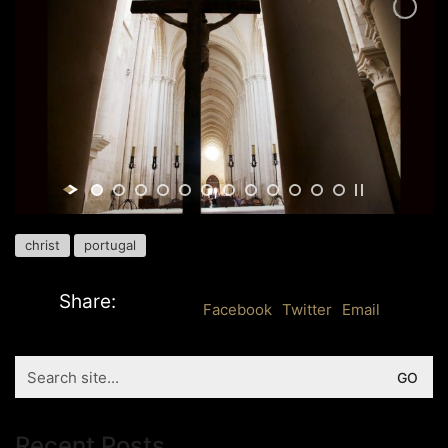
christ
portugal
Share:
Facebook
Twitter
Email
Search
for:
Recent Posts