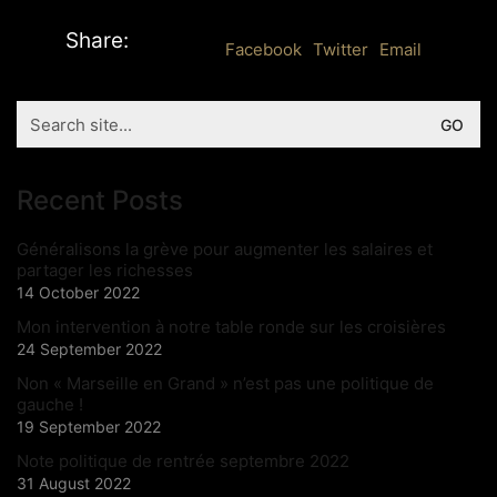
Share:
Facebook
Twitter
Email
Search
for:
Recent Posts
Généralisons la grève pour augmenter les salaires et
partager les richesses
14 October 2022
Mon intervention à notre table ronde sur les croisières
24 September 2022
Non « Marseille en Grand » n’est pas une politique de
gauche !
19 September 2022
Note politique de rentrée septembre 2022
31 August 2022