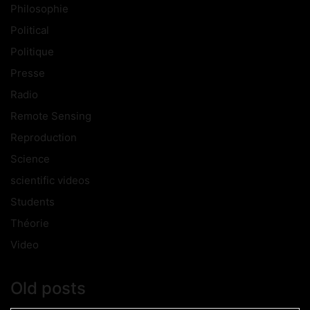
Philosophie
Political
Politique
Presse
Radio
Remote Sensing
Reproduction
Science
scientific videos
Students
Théorie
Video
Old posts