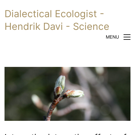
Dialectical Ecologist -
Hendrik Davi - Science
MENU