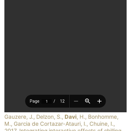
Gauzere, J., Delzon, S.,
Davi
, H., Bonhomme,
M., Garcia de Cortazar-Atauri, I., Chuine, I.,
2017. Integrating interactive effects of chilling